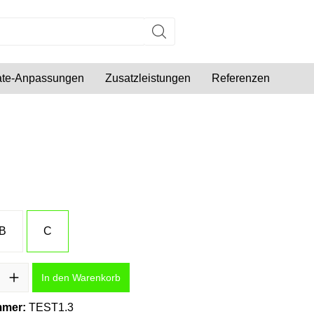
late-Anpassungen
Zusatzleistungen
Referenzen
B
C
l: Gib den gewünschten Wert ein oder benutze die Schaltflächen um 
In den Warenkorb
mmer:
TEST1.3