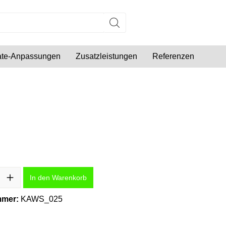
late-Anpassungen
Zusatzleistungen
Referenzen
l: Gib den gewünschten Wert ein oder benutze die Schaltflächen um 
In den Warenkorb
mmer:
KAWS_025