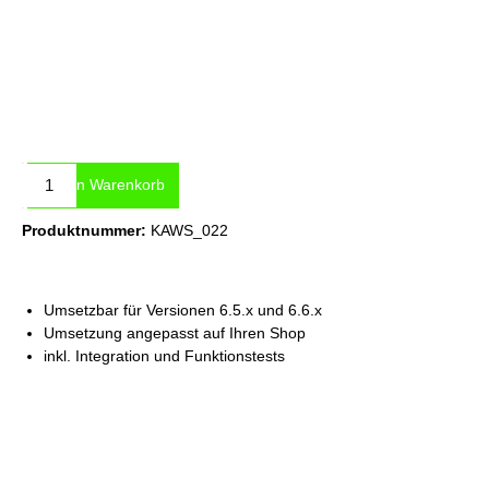
Produkt Anzahl: Gib den gewünschten Wert ein oder benutze die Sc
In den Warenkorb
Produktnummer:
KAWS_022
Umsetzbar für Versionen 6.5.x und 6.6.x
Umsetzung angepasst auf Ihren Shop
inkl. Integration und Funktionstests