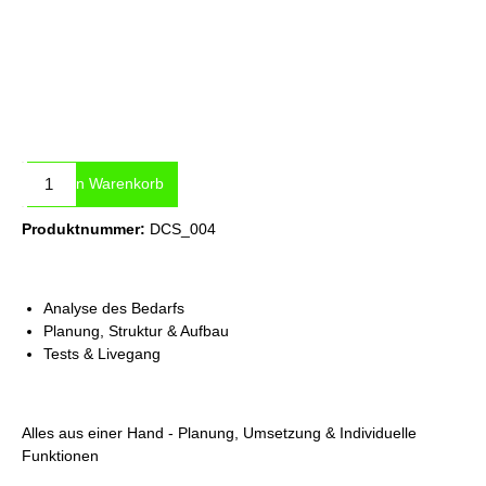
Produkt Anzahl: Gib den gewünschten Wert ein oder benutze die Sc
In den Warenkorb
Produktnummer:
DCS_004
Analyse des Bedarfs
Planung, Struktur & Aufbau
Tests & Livegang
Alles aus einer Hand - Planung, Umsetzung & Individuelle
Funktionen