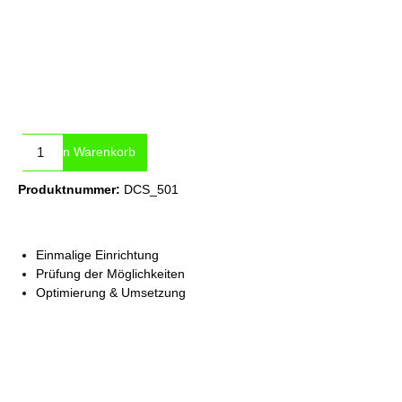
Produkt Anzahl: Gib den gewünschten Wert ein oder benutze die Sc
In den Warenkorb
Produktnummer:
DCS_501
Einmalige Einrichtung
Prüfung der Möglichkeiten
Optimierung & Umsetzung